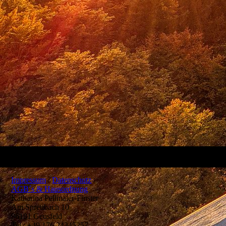
Impressum
/
Datenschutz
/
AGB´s & Hausordnung
Katharina Pellmaier-Finster
Am Spreubach 10
96181 Geusfeld
Tel.: +49 176 24345257